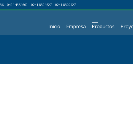
36 – 0424 4354660 – 0241 8324627 – 0241 8320427
Inicio
Empresa
Productos
Proye