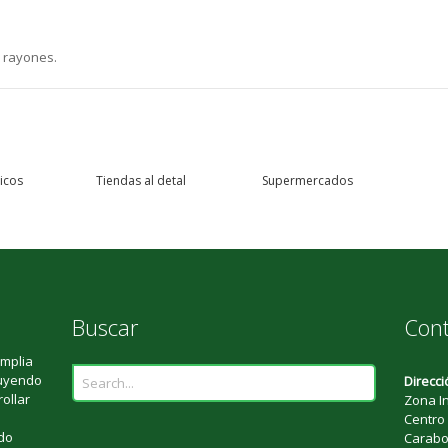
y rayones.
icos
Tiendas al detal
Supermercados
Buscar
Con
mplia
luyendo
Direcci
rollar
Zona In
Centro 
do
Carabo