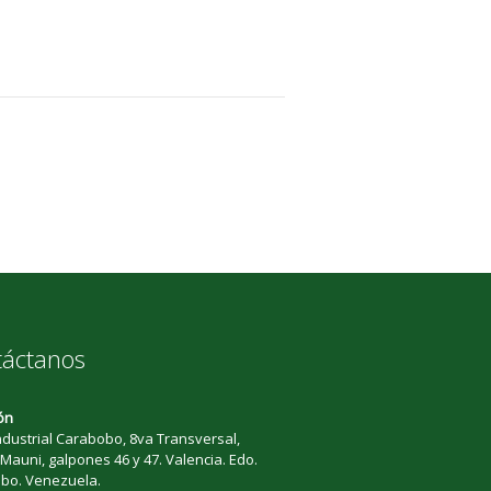
táctanos
ón
dustrial Carabobo, 8va Transversal,
Mauni, galpones 46 y 47. Valencia. Edo.
bo. Venezuela.