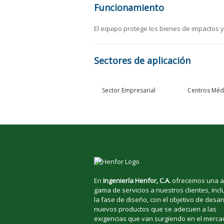
Funcionamiento
El equipo protege los bienes de impactos 
Sectores de aplicación
Sector Empresarial
Centros Méd
En
Ingeniería Henfor, C.A.
ofrecemos una a
gama de servicios a nuestros clientes, inc
la fase de diseño, con el objetivo de desar
nuevos productos que se adecuen a las
exigencias que van surgiendo en el merca