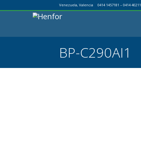
Venezuela, Valencia
0414 1457181 – 0414 40211
BP-C290AI1